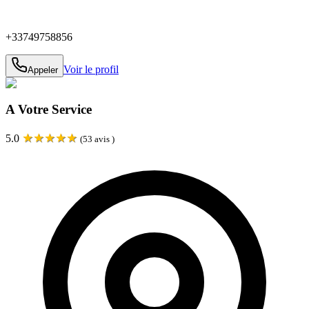
+33749758856
Voir le profil
Appeler
A Votre Service
★
★
★
★
★
5.0
(
53
avis )