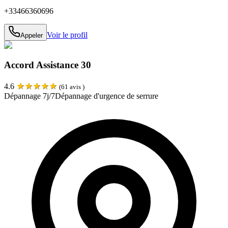
+33466360696
Voir le profil
Appeler
Accord Assistance 30
★
★
★
★
★
4.6
(
61
avis )
Dépannage 7j/7
Dépannage d'urgence de serrure