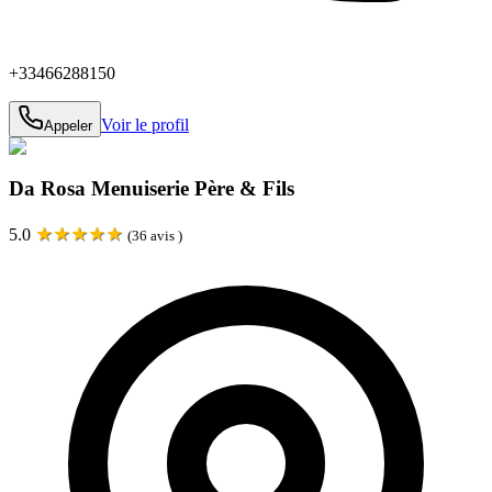
+33466288150
Voir le profil
Appeler
Da Rosa Menuiserie Père & Fils
★
★
★
★
★
5.0
(
36
avis )