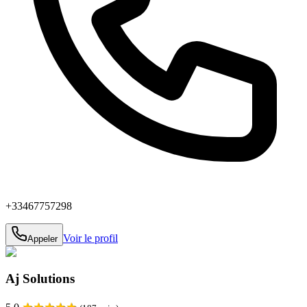
+33467757298
Voir le profil
Appeler
Aj Solutions
★
★
★
★
★