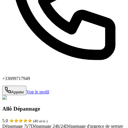
+33699717949
Voir le profil
Appeler
Allô Dépannage
★
★
★
★
★
5.0
(
40
avis )
Dépannage 7j/7
Dépannage 24h/24
Dépannage d'urgence de serrure