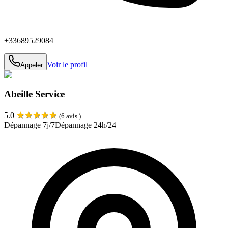
+33689529084
Voir le profil
Appeler
Abeille Service
★
★
★
★
★
5.0
(
6
avis )
Dépannage 7j/7
Dépannage 24h/24