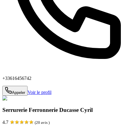
+33616456742
Voir le profil
Appeler
Serrurerie Ferronnerie Ducasse Cyril
★
★
★
★
★
4.7
(
20
avis )