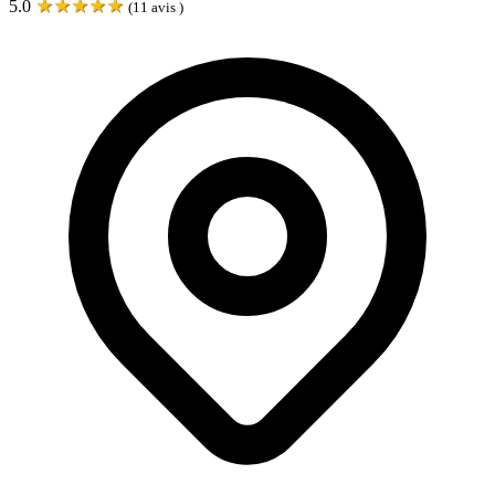
★
★
★
★
★
5.0
(
11
avis )