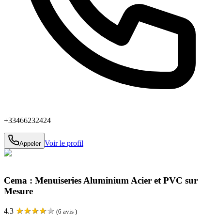
+33466232424
Voir le profil
Appeler
Cema : Menuiseries Aluminium Acier et PVC sur
Mesure
★
★
★
★
★
4.3
(
6
avis )