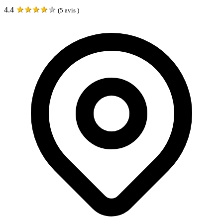
★
★
★
★
★
4.4
(
5
avis )