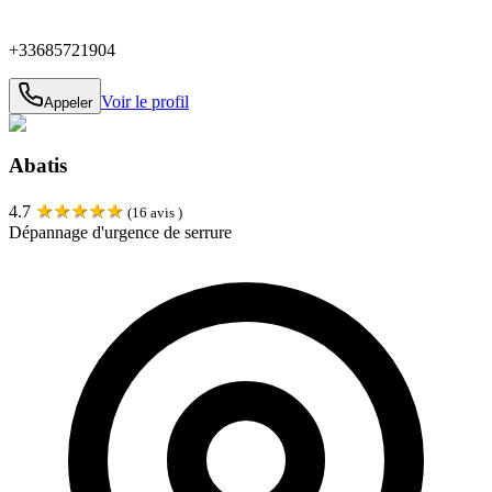
+33685721904
Voir le profil
Appeler
Abatis
★
★
★
★
★
4.7
(
16
avis )
Dépannage d'urgence de serrure