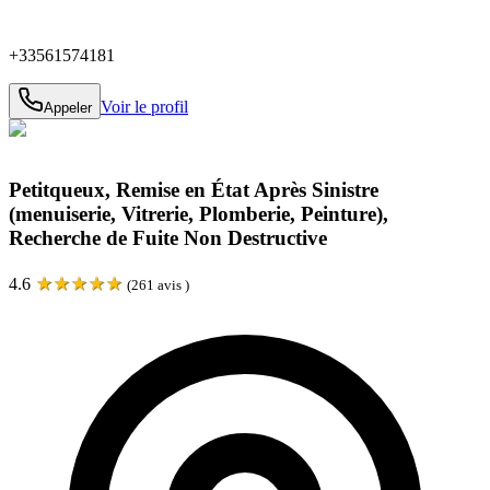
+33561574181
Voir le profil
Appeler
Petitqueux, Remise en État Après Sinistre
(menuiserie, Vitrerie, Plomberie, Peinture),
Recherche de Fuite Non Destructive
★
★
★
★
★
4.6
(
261
avis )