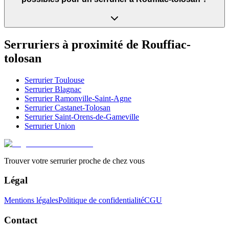
Serruriers à proximité de
Rouffiac-
tolosan
Serrurier
Toulouse
Serrurier
Blagnac
Serrurier
Ramonville-Saint-Agne
Serrurier
Castanet-Tolosan
Serrurier
Saint-Orens-de-Gameville
Serrurier
Union
Trouver votre serrurier proche de chez vous
Légal
Mentions légales
Politique de confidentialité
CGU
Contact