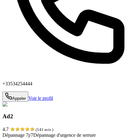
+33534254444
Voir le profil
Appeler
Ad2
★
★
★
★
★
4.7
(
141
avis )
Dépannage 7j/7
Dépannage d'urgence de serrure