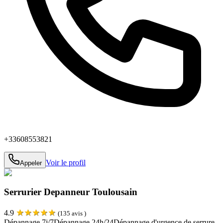
+33608553821
Voir le profil
Appeler
Serrurier Depanneur Toulousain
★
★
★
★
★
4.9
(
135
avis )
Dépannage 7j/7
Dépannage 24h/24
Dépannage d'urgence de serrure