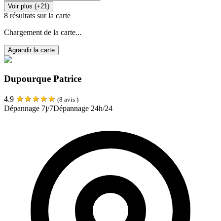
Voir plus (+21)
8
résultats sur la carte
Chargement de la carte...
Agrandir la carte
Dupourque Patrice
★
★
★
★
★
4.9
(
8
avis )
Dépannage 7j/7
Dépannage 24h/24