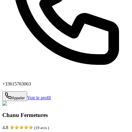
+33615763063
Voir le profil
Appeler
Chanu Fermetures
★
★
★
★
★
4.8
(
19
avis )