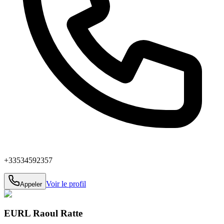
+33534592357
Voir le profil
Appeler
EURL Raoul Ratte