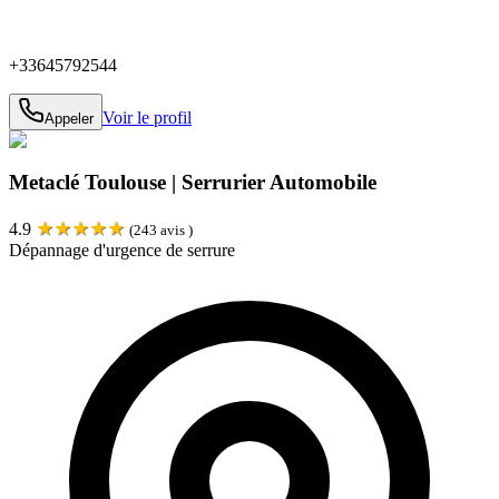
+33645792544
Voir le profil
Appeler
Metaclé Toulouse | Serrurier Automobile
★
★
★
★
★
4.9
(
243
avis )
Dépannage d'urgence de serrure