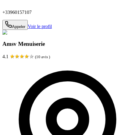
+33960157107
Voir le profil
Appeler
Amsv Menuiserie
★
★
★
★
★
4.1
(
10
avis )