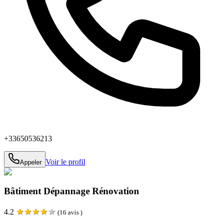
+33650536213
Voir le profil
Appeler
Bâtiment Dépannage Rénovation
★
★
★
★
★
4.2
(
16
avis )