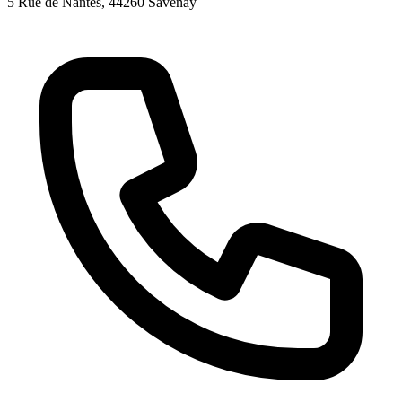
5 Rue de Nantes
, 44260
Savenay