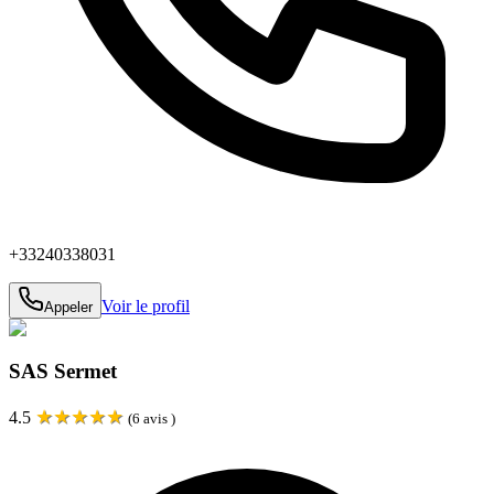
+33240338031
Voir le profil
Appeler
SAS Sermet
★
★
★
★
★
4.5
(
6
avis )