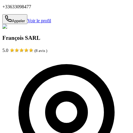
+33633098477
Voir le profil
Appeler
François SARL
★
★
★
★
★
5.0
(
8
avis )