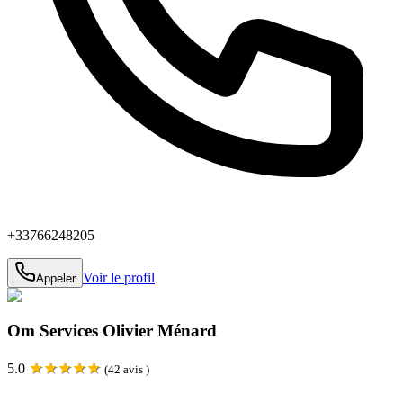
+33766248205
Voir le profil
Appeler
Om Services Olivier Ménard
★
★
★
★
★
5.0
(
42
avis )