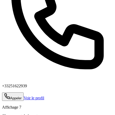
+33251622939
Voir le profil
Appeler
Affichage
7