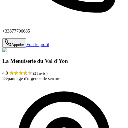
+33677706685
Voir le profil
Appeler
La Menuiserie du Val d'Yon
★
★
★
★
★
4.0
(
21
avis )
Dépannage d'urgence de serrure