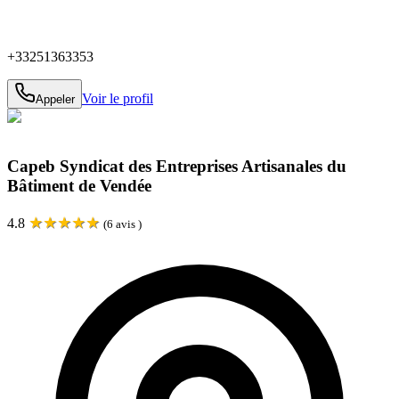
+33251363353
Voir le profil
Appeler
Capeb Syndicat des Entreprises Artisanales du
Bâtiment de Vendée
★
★
★
★
★
4.8
(
6
avis )