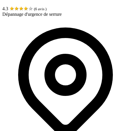
★
★
★
★
★
4.3
(
6
avis )
Dépannage d'urgence de serrure