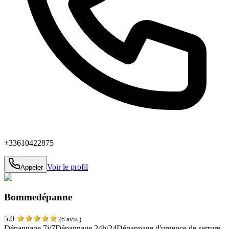
+33610422875
Voir le profil
Appeler
Bommedépanne
★
★
★
★
★
5.0
(
6
avis )
Dépannage 7j/7
Dépannage 24h/24
Dépannage d'urgence de serrure