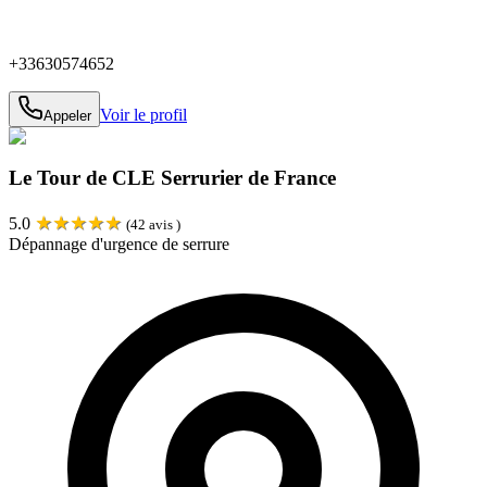
+33630574652
Voir le profil
Appeler
Le Tour de CLE Serrurier de France
★
★
★
★
★
5.0
(
42
avis )
Dépannage d'urgence de serrure