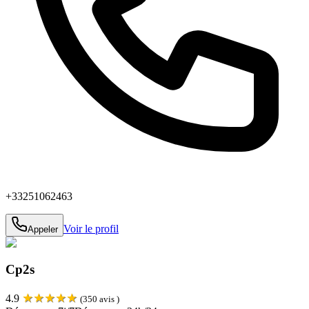
+33251062463
Voir le profil
Appeler
Cp2s
★
★
★
★
★
4.9
(
350
avis )