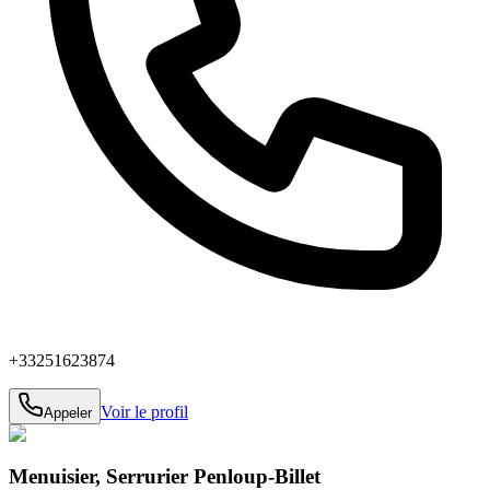
+33251623874
Voir le profil
Appeler
Menuisier, Serrurier Penloup-Billet