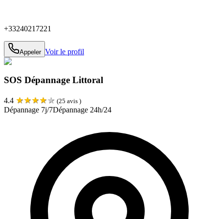
+33240217221
Voir le profil
Appeler
SOS Dépannage Littoral
★
★
★
★
★
4.4
(
25
avis )
Dépannage 7j/7
Dépannage 24h/24