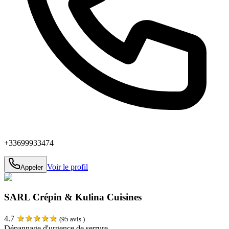
+33699933474
Voir le profil
Appeler
SARL Crépin & Kulina Cuisines
★
★
★
★
★
4.7
(
95
avis )
Dépannage d'urgence de serrure