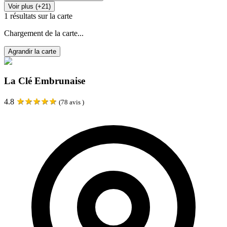
Voir plus (+21)
1
résultats sur la carte
Chargement de la carte...
Agrandir la carte
La Clé Embrunaise
★
★
★
★
★
4.8
(
78
avis )