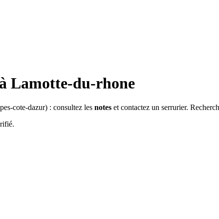
 à
Lamotte-du-rhone
pes-cote-dazur
) : consultez les
notes
et contactez un serrurier. Recherc
ifié.