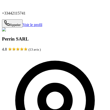
+33442115741
Voir le profil
Appeler
Perrin SARL
★
★
★
★
★
4.8
(
13
avis )