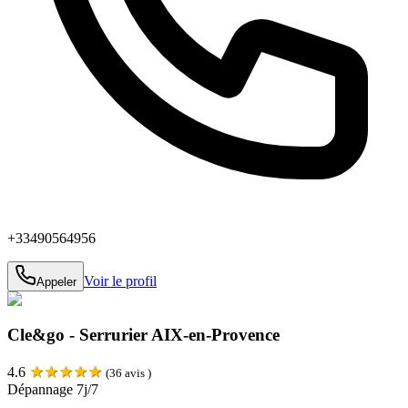
+33490564956
Voir le profil
Appeler
Cle&go - Serrurier AIX-en-Provence
★
★
★
★
★
4.6
(
36
avis )
Dépannage 7j/7