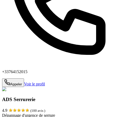
+33764152015
Voir le profil
Appeler
ADS Serrurerie
★
★
★
★
★
4.9
(
100
avis )
Dépannage d'urgence de serrure