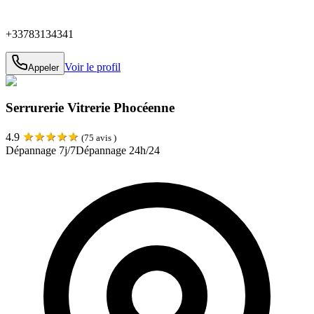
+33783134341
Voir le profil
Appeler
Serrurerie Vitrerie Phocéenne
★
★
★
★
★
4.9
(
75
avis )
Dépannage 7j/7
Dépannage 24h/24