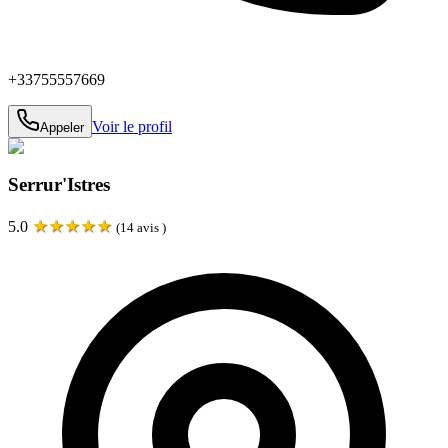
+33755557669
Voir le profil
Appeler
Serrur'Istres
★
★
★
★
★
5.0
(
14
avis )