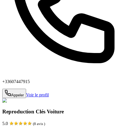
+33607447915
Voir le profil
Appeler
Reproduction Clés Voiture
★
★
★
★
★
5.0
(
8
avis )