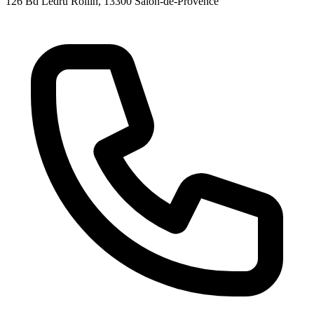
126 Bd Ledru Rollin
, 13300
Salon-de-Provence