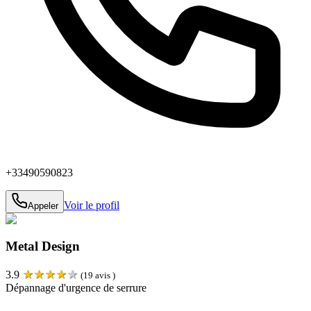
+33490590823
Voir le profil
Appeler
Metal Design
★
★
★
★
★
3.9
(
19
avis )
Dépannage d'urgence de serrure