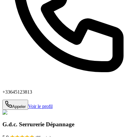
+33645123813
Voir le profil
Appeler
G.d.c. Serrurerie Dépannage
★
★
★
★
★