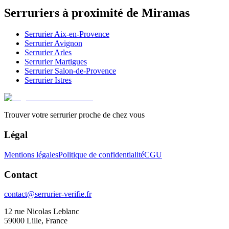
Serruriers à proximité de
Miramas
Serrurier
Aix-en-Provence
Serrurier
Avignon
Serrurier
Arles
Serrurier
Martigues
Serrurier
Salon-de-Provence
Serrurier
Istres
Trouver votre serrurier proche de chez vous
Légal
Mentions légales
Politique de confidentialité
CGU
Contact
contact@serrurier-verifie.fr
12 rue Nicolas Leblanc
59000 Lille, France