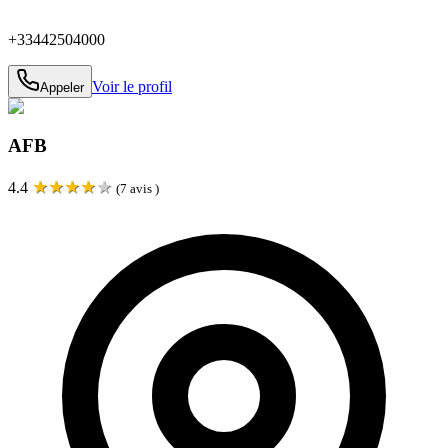
+33442504000
Voir le profil
Appeler
AFB
★
★
★
★
★
4.4
(
7
avis )