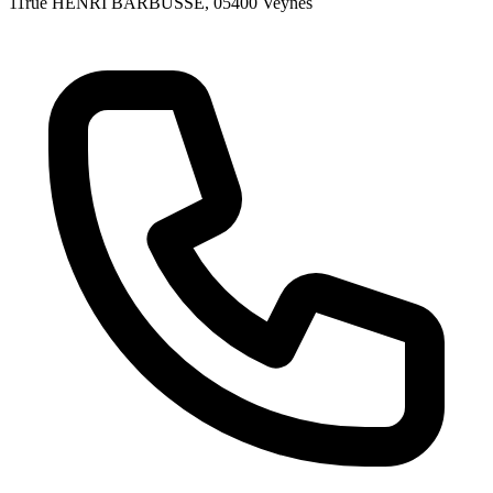
11rue HENRI BARBUSSE
, 05400
Veynes