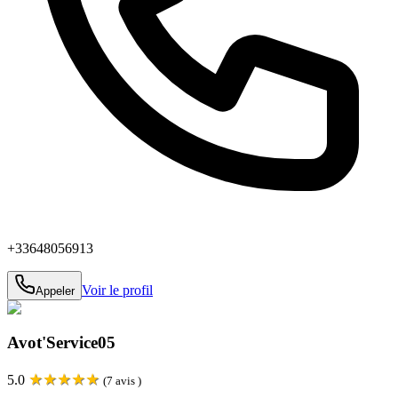
+33648056913
Voir le profil
Appeler
Avot'Service05
★
★
★
★
★
5.0
(
7
avis )