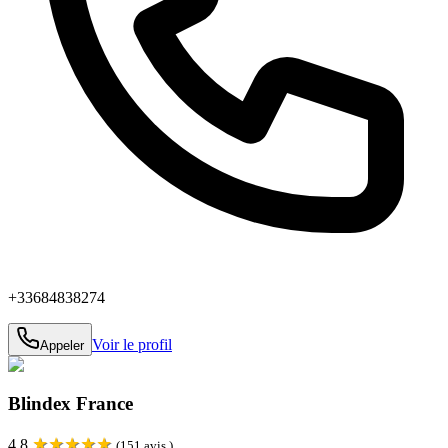
+33684838274
Voir le profil
Appeler
Blindex France
★
★
★
★
★
4.8
(
151
avis )