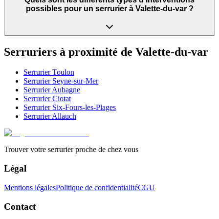
possibles pour un serrurier à Valette-du-var ?
Serruriers à proximité de
Valette-du-var
Serrurier
Toulon
Serrurier
Seyne-sur-Mer
Serrurier
Aubagne
Serrurier
Ciotat
Serrurier
Six-Fours-les-Plages
Serrurier
Allauch
Trouver votre serrurier proche de chez vous
Légal
Mentions légales
Politique de confidentialité
CGU
Contact