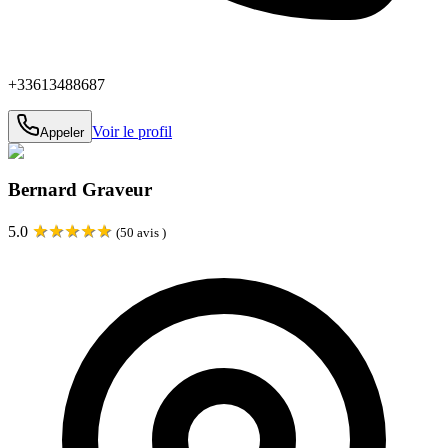
+33613488687
Voir le profil
Appeler
Bernard Graveur
★
★
★
★
★
5.0
(
50
avis )