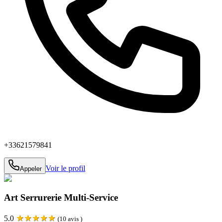
+33621579841
Voir le profil
Appeler
Art Serrurerie Multi-Service
★
★
★
★
★
5.0
(
10
avis )