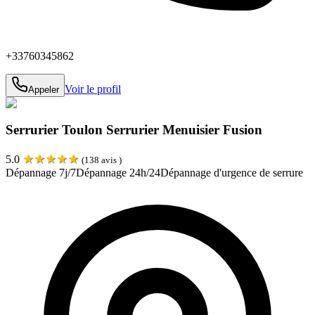
+33760345862
Voir le profil
Appeler
Serrurier Toulon Serrurier Menuisier Fusion
★
★
★
★
★
5.0
(
138
avis )
Dépannage 7j/7
Dépannage 24h/24
Dépannage d'urgence de serrure