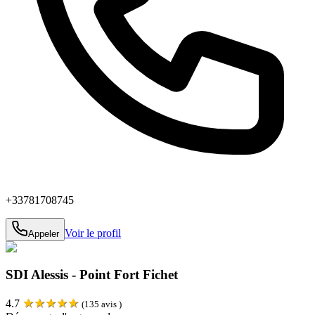
+33781708745
Voir le profil
Appeler
SDI Alessis - Point Fort Fichet
★
★
★
★
★
4.7
(
135
avis )