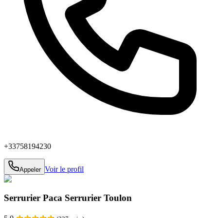
+33758194230
Voir le profil
Appeler
Serrurier Paca Serrurier Toulon
★
★
★
★
★