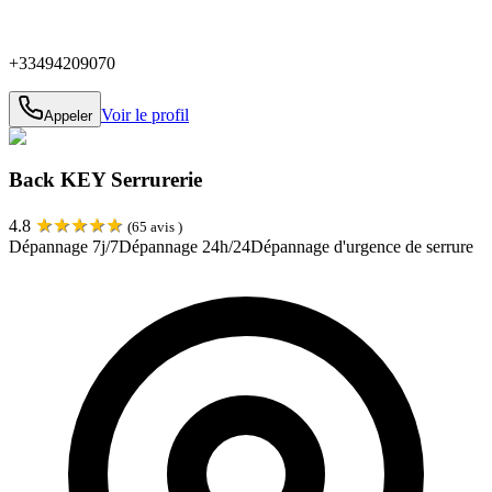
+33494209070
Voir le profil
Appeler
Back KEY Serrurerie
★
★
★
★
★
4.8
(
65
avis )
Dépannage 7j/7
Dépannage 24h/24
Dépannage d'urgence de serrure