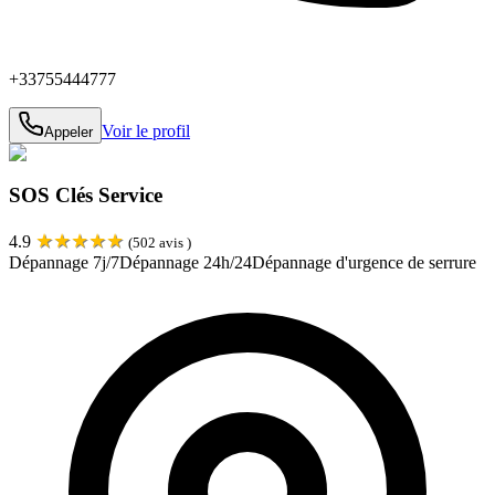
+33755444777
Voir le profil
Appeler
SOS Clés Service
★
★
★
★
★
4.9
(
502
avis )
Dépannage 7j/7
Dépannage 24h/24
Dépannage d'urgence de serrure