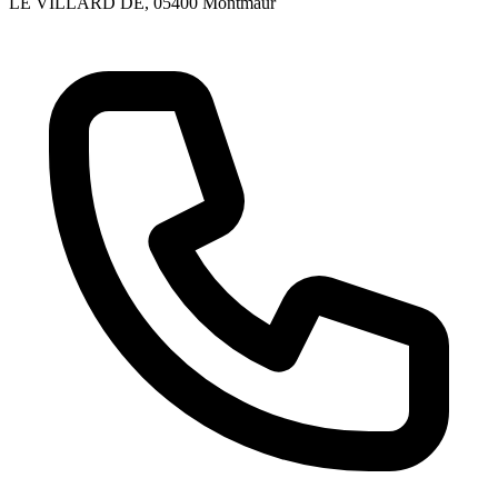
LE VILLARD DE
, 05400
Montmaur