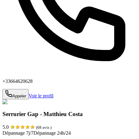
+33664620628
Voir le profil
Appeler
Serrurier Gap - Matthieu Costa
★
★
★
★
★
5.0
(
68
avis )
Dépannage 7j/7
Dépannage 24h/24