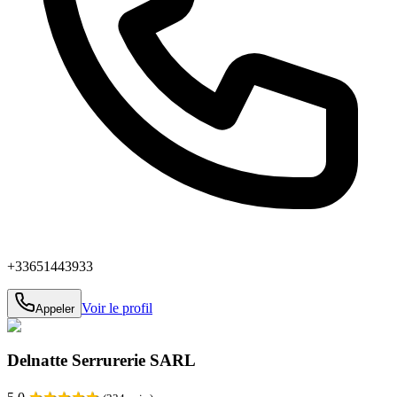
+33651443933
Voir le profil
Appeler
Delnatte Serrurerie SARL
★
★
★
★
★