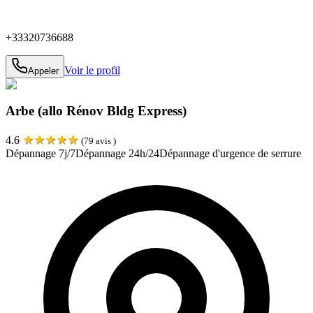
+33320736688
Voir le profil
Appeler
Arbe (allo Rénov Bldg Express)
★
★
★
★
★
4.6
(
79
avis )
Dépannage 7j/7
Dépannage 24h/24
Dépannage d'urgence de serrure