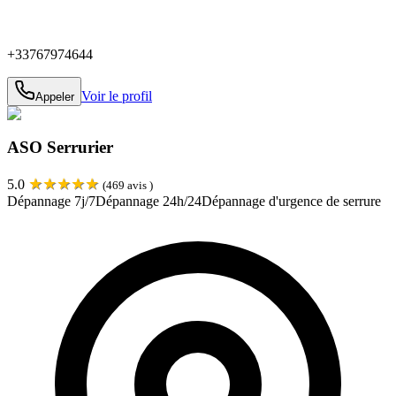
+33767974644
Voir le profil
Appeler
ASO Serrurier
★
★
★
★
★
5.0
(
469
avis )
Dépannage 7j/7
Dépannage 24h/24
Dépannage d'urgence de serrure