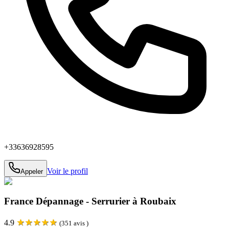
+33636928595
Voir le profil
Appeler
France Dépannage - Serrurier à Roubaix
★
★
★
★
★
4.9
(
351
avis )