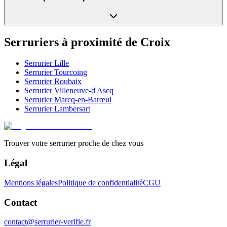
Serruriers à proximité de
Croix
Serrurier
Lille
Serrurier
Tourcoing
Serrurier
Roubaix
Serrurier
Villeneuve-d'Ascq
Serrurier
Marcq-en-Barœul
Serrurier
Lambersart
Trouver votre serrurier proche de chez vous
Légal
Mentions légales
Politique de confidentialité
CGU
Contact
contact@serrurier-verifie.fr