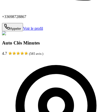
+33698728867
Voir le profil
Appeler
Auto Clés Minutes
★
★
★
★
★
4.7
(
585
avis )