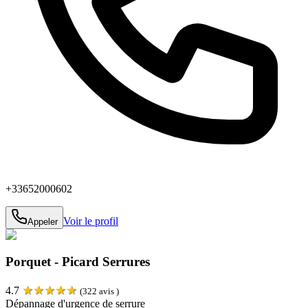
+33652000602
Voir le profil
Appeler
Porquet - Picard Serrures
★
★
★
★
★
4.7
(
322
avis )
Dépannage d'urgence de serrure