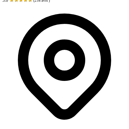
5.0
(
234
avis )