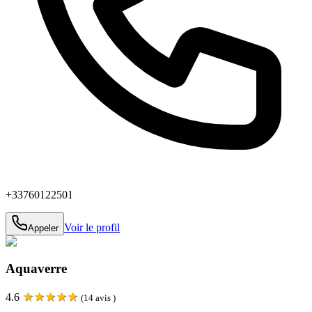
+33760122501
Voir le profil
Appeler
Aquaverre
★
★
★
★
★
4.6
(
14
avis )