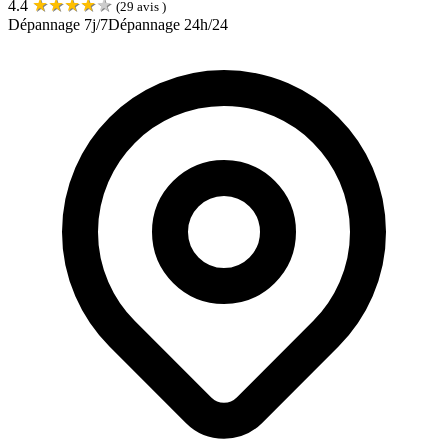
★
★
★
★
★
4.4
(
29
avis )
Dépannage 7j/7
Dépannage 24h/24