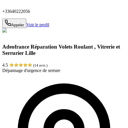
+33640222056
Voir le profil
Appeler
Adeofrance Réparation Volets Roulant , Vitrerie et
Serrurier Lille
★
★
★
★
★
4.5
(
14
avis )
Dépannage d'urgence de serrure