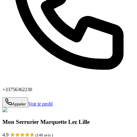
+33756362230
Voir le profil
Appeler
Mon Serrurier Marquette Lez Lille
★
★
★
★
★
4.9
(
140
avis )