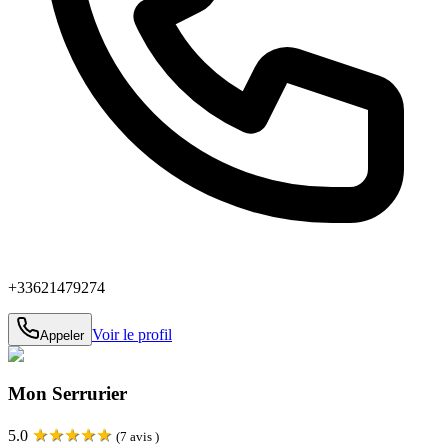
+33621479274
Voir le profil
Appeler
Mon Serrurier
★
★
★
★
★
5.0
(
7
avis )