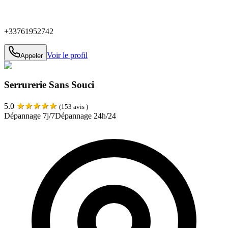
+33761952742
Voir le profil
Appeler
Serrurerie Sans Souci
★
★
★
★
★
5.0
(
153
avis )
Dépannage 7j/7
Dépannage 24h/24