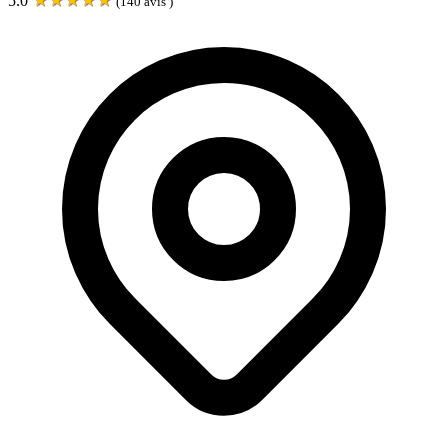
5.0
(
140
avis )