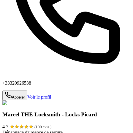
+33320926538
Voir le profil
Appeler
Mareel THE Locksmith - Locks Picard
★
★
★
★
★
4.7
(
100
avis )
Dépannage d'urgence de serrure