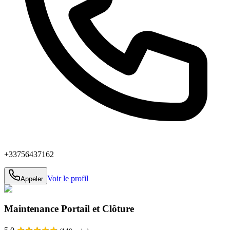
+33756437162
Voir le profil
Appeler
Maintenance Portail et Clôture
★
★
★
★
★