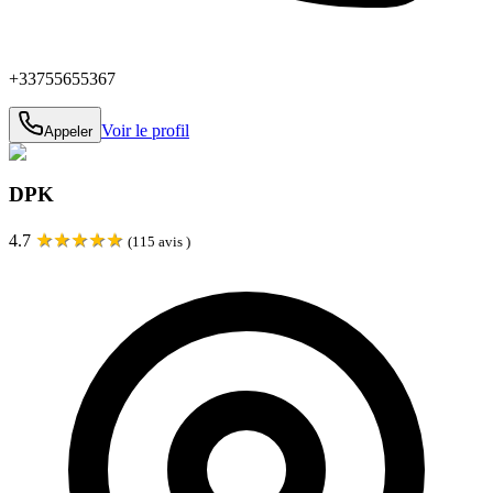
+33755655367
Voir le profil
Appeler
DPK
★
★
★
★
★
4.7
(
115
avis )