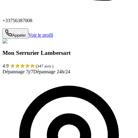
+33756387008
Voir le profil
Appeler
Mon Serrurier Lambersart
★
★
★
★
★
4.9
(
347
avis )
Dépannage 7j/7
Dépannage 24h/24