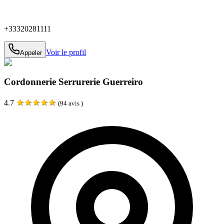
+33320281111
Voir le profil
Appeler
Cordonnerie Serrurerie Guerreiro
★
★
★
★
★
4.7
(
94
avis )