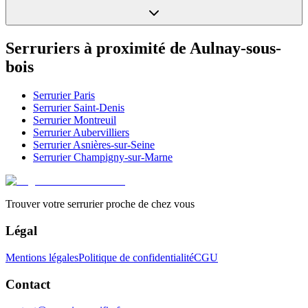
Serruriers à proximité de
Aulnay-sous-
bois
Serrurier
Paris
Serrurier
Saint-Denis
Serrurier
Montreuil
Serrurier
Aubervilliers
Serrurier
Asnières-sur-Seine
Serrurier
Champigny-sur-Marne
Trouver votre serrurier proche de chez vous
Légal
Mentions légales
Politique de confidentialité
CGU
Contact