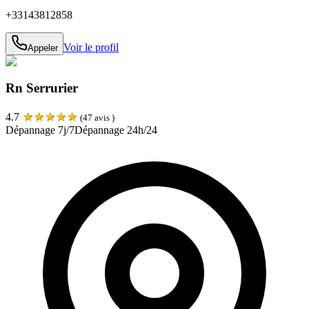
+33143812858
Voir le profil
Appeler
Rn Serrurier
★
★
★
★
★
4.7
(
47
avis )
Dépannage 7j/7
Dépannage 24h/24