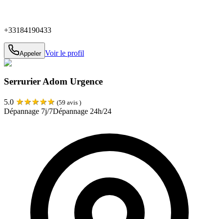
+33184190433
Voir le profil
Appeler
Serrurier Adom Urgence
★
★
★
★
★
5.0
(
59
avis )
Dépannage 7j/7
Dépannage 24h/24