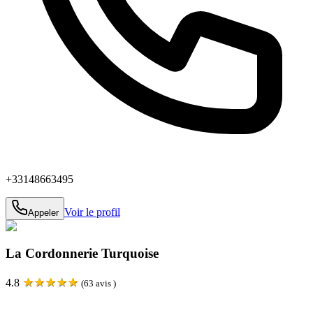
+33148663495
Voir le profil
Appeler
La Cordonnerie Turquoise
★
★
★
★
★
4.8
(
63
avis )