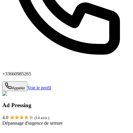
+33660985265
Voir le profil
Appeler
Ad Pressing
★
★
★
★
★
4.0
(
14
avis )
Dépannage d'urgence de serrure