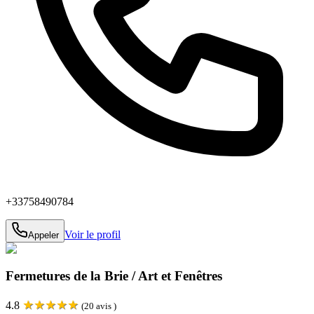
+33758490784
Voir le profil
Appeler
Fermetures de la Brie / Art et Fenêtres
★
★
★
★
★
4.8
(
20
avis )