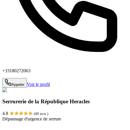
+33180272063
Voir le profil
Appeler
Serrurerie de la République Heracles
★
★
★
★
★
4.8
(
40
avis )
Dépannage d'urgence de serrure