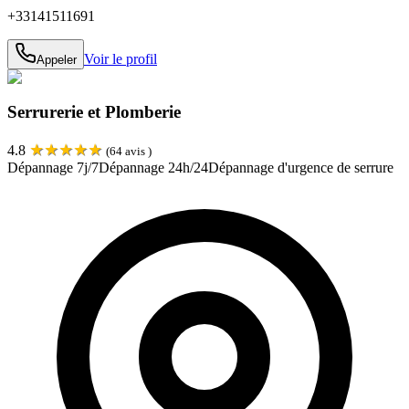
+33141511691
Voir le profil
Appeler
Serrurerie et Plomberie
★
★
★
★
★
4.8
(
64
avis )
Dépannage 7j/7
Dépannage 24h/24
Dépannage d'urgence de serrure