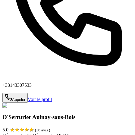
+33143307533
Voir le profil
Appeler
O'Serrurier Aulnay-sous-Bois
★
★
★
★
★
5.0
(
16
avis )