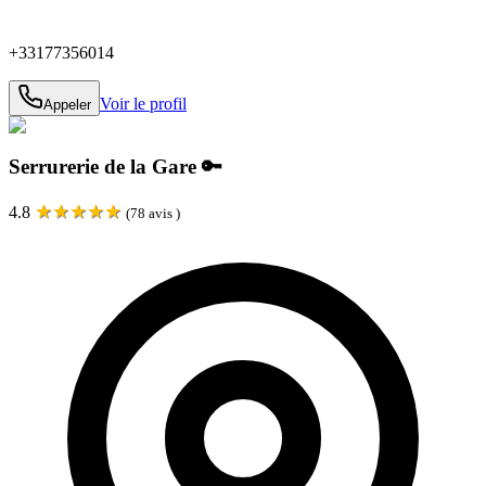
+33177356014
Voir le profil
Appeler
Serrurerie de la Gare 🔑
★
★
★
★
★
4.8
(
78
avis )