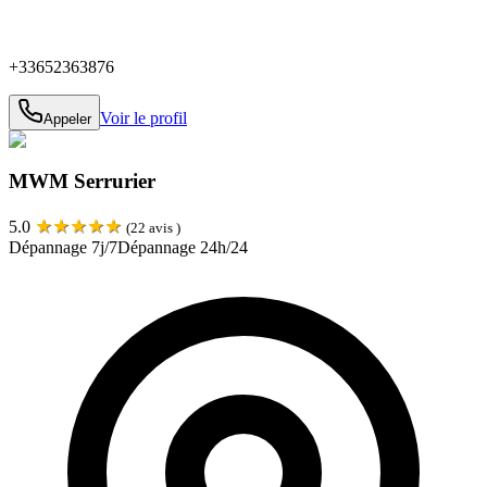
+33652363876
Voir le profil
Appeler
MWM Serrurier
★
★
★
★
★
5.0
(
22
avis )
Dépannage 7j/7
Dépannage 24h/24