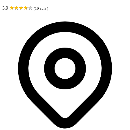
★
★
★
★
★
3.9
(
16
avis )