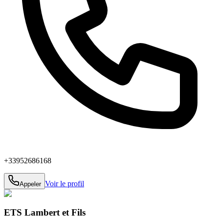
+33952686168
Voir le profil
Appeler
ETS Lambert et Fils