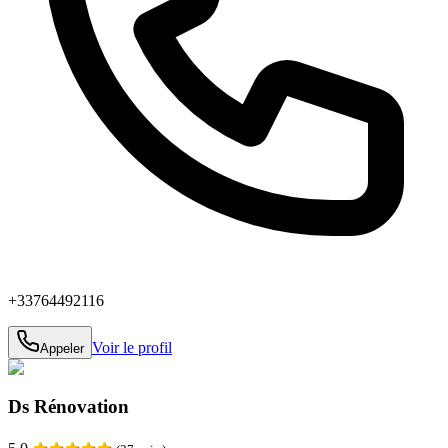
+33764492116
Voir le profil
Appeler
Ds Rénovation
★
★
★
★
★