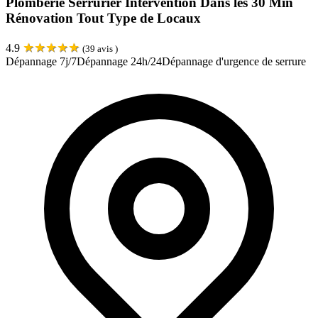
Plomberie Serrurier Intervention Dans les 30 Min
Rénovation Tout Type de Locaux
★
★
★
★
★
4.9
(
39
avis )
Dépannage 7j/7
Dépannage 24h/24
Dépannage d'urgence de serrure