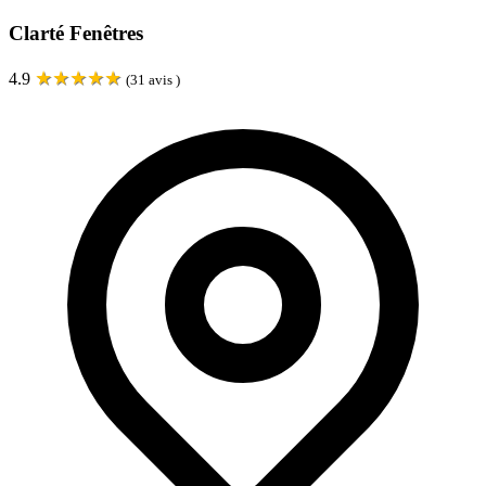
Clarté Fenêtres
★
★
★
★
★
4.9
(
31
avis )