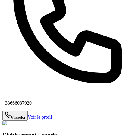
+33666087920
Voir le profil
Appeler
Etablissement Laroche