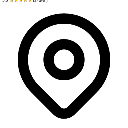
5.0
(
37
avis )