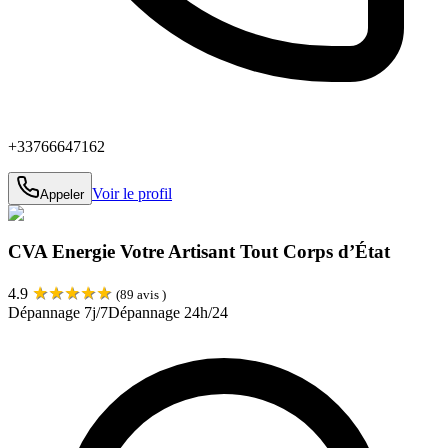
+33766647162
Voir le profil
Appeler
CVA Energie Votre Artisant Tout Corps d’État
★
★
★
★
★
4.9
(
89
avis )
Dépannage 7j/7
Dépannage 24h/24