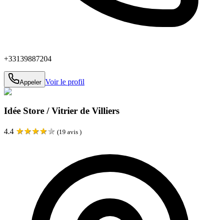
+33139887204
Voir le profil
Appeler
Idée Store / Vitrier de Villiers
★
★
★
★
★
4.4
(
19
avis )