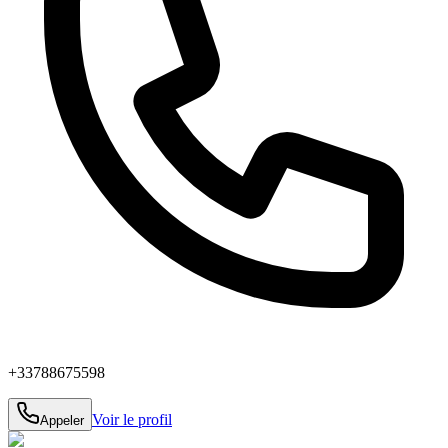
+33788675598
Voir le profil
Appeler