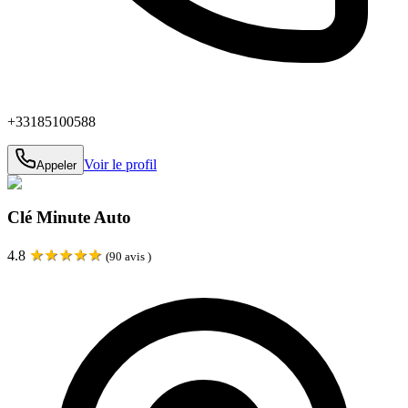
+33185100588
Voir le profil
Appeler
Clé Minute Auto
★
★
★
★
★
4.8
(
90
avis )