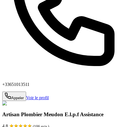
+33651013511
Voir le profil
Appeler
Artisan Plombier Meudon E.l.p.f Assistance
★
★
★
★
★
4.8
(
106
avis )