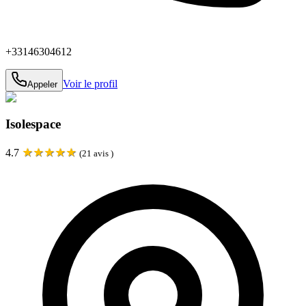
+33146304612
Voir le profil
Appeler
Isolespace
★
★
★
★
★
4.7
(
21
avis )