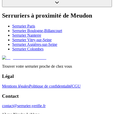
Serruriers à proximité de
Meudon
Serrurier
Paris
Serrurier
Boulogne-Billancourt
Serrurier
Nanterre
Serrurier
Vitry-sur-Seine
Serrurier
Asnières-sur-Seine
Serrurier
Colombes
Trouver votre serrurier proche de chez vous
Légal
Mentions légales
Politique de confidentialité
CGU
Contact
contact@serrurier-verifie.fr