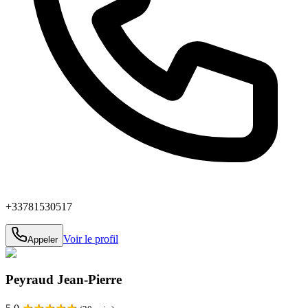
+33781530517
Voir le profil
Appeler
Peyraud Jean-Pierre
★
★
★
★
★