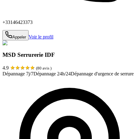
+33146423373
Voir le profil
Appeler
MSD Serrurerie IDF
★
★
★
★
★
4.9
(
80
avis )
Dépannage 7j/7
Dépannage 24h/24
Dépannage d'urgence de serrure