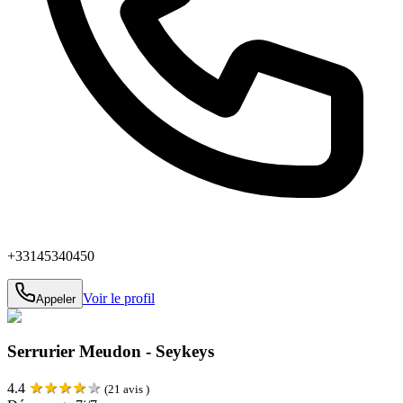
+33145340450
Voir le profil
Appeler
Serrurier Meudon - Seykeys
★
★
★
★
★
4.4
(
21
avis )