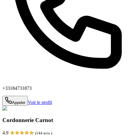
+33184731873
Voir le profil
Appeler
Cordonnerie Carnot
★
★
★
★
★
4.9
(
144
avis )