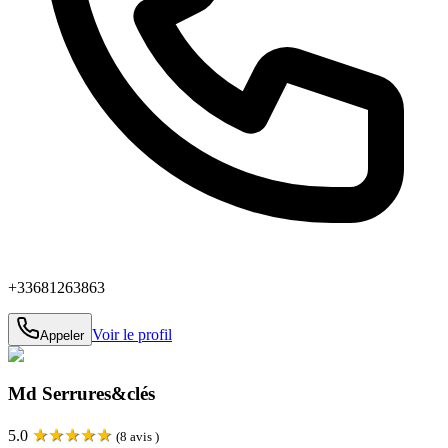
+33681263863
Voir le profil
Appeler
Md Serrures&clés
★
★
★
★
★
5.0
(
8
avis )