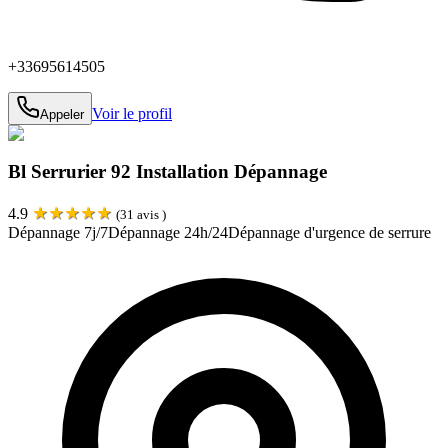
+33695614505
Voir le profil
Appeler
Bl Serrurier 92 Installation Dépannage
★
★
★
★
★
4.9
(
31
avis )
Dépannage 7j/7
Dépannage 24h/24
Dépannage d'urgence de serrure