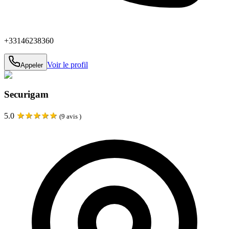
+33146238360
Voir le profil
Appeler
Securigam
★
★
★
★
★
5.0
(
9
avis )