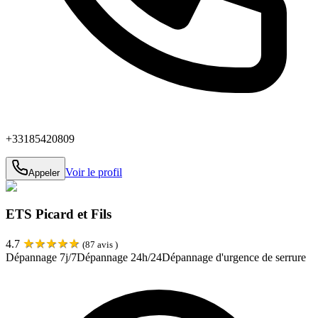
+33185420809
Voir le profil
Appeler
ETS Picard et Fils
★
★
★
★
★
4.7
(
87
avis )
Dépannage 7j/7
Dépannage 24h/24
Dépannage d'urgence de serrure