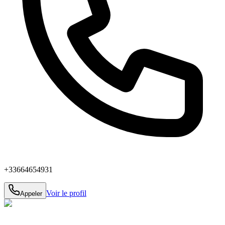
+33664654931
Voir le profil
Appeler