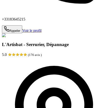
+33183645215
Voir le profil
Appeler
L'Artisbat - Serrurier, Dépannage
★
★
★
★
★
5.0
(
176
avis )