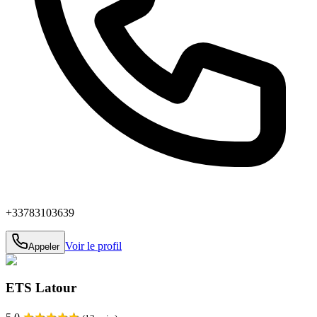
+33783103639
Voir le profil
Appeler
ETS Latour
★
★
★
★
★