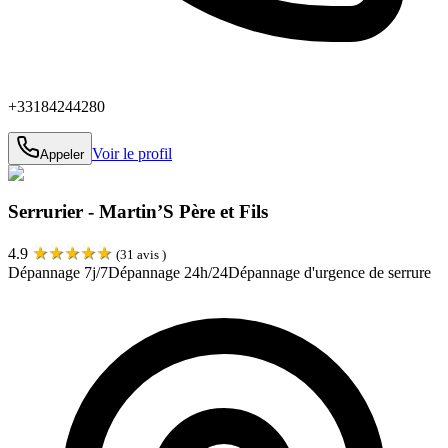
+33184244280
Voir le profil
Appeler
Serrurier - Martin’S Père et Fils
★
★
★
★
★
4.9
(
31
avis )
Dépannage 7j/7
Dépannage 24h/24
Dépannage d'urgence de serrure