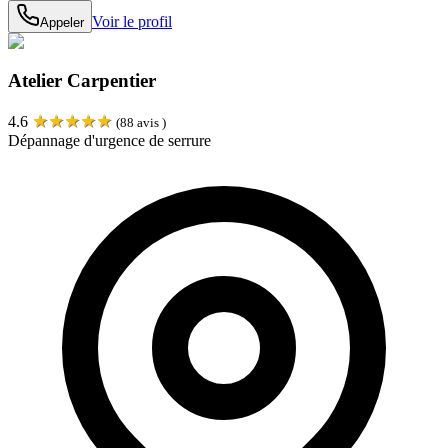
Voir le profil
Appeler
Atelier Carpentier
★
★
★
★
★
4.6
(
88
avis )
Dépannage d'urgence de serrure