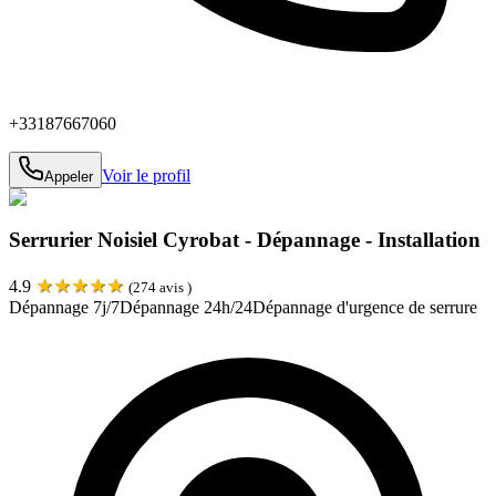
+33187667060
Voir le profil
Appeler
Serrurier Noisiel Cyrobat - Dépannage - Installation
★
★
★
★
★
4.9
(
274
avis )
Dépannage 7j/7
Dépannage 24h/24
Dépannage d'urgence de serrure