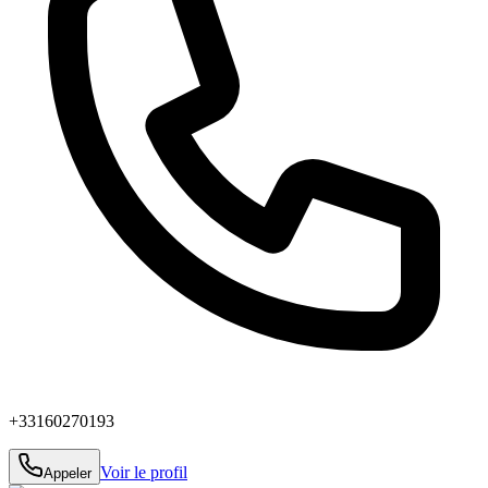
+33160270193
Voir le profil
Appeler