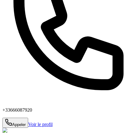
+33666087920
Voir le profil
Appeler