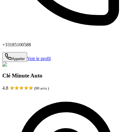
+33185100588
Voir le profil
Appeler
Clé Minute Auto
★
★
★
★
★
4.8
(
90
avis )