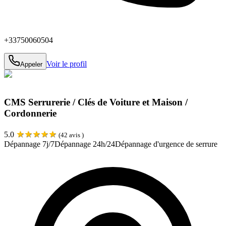
+33750060504
Voir le profil
Appeler
CMS Serrurerie / Clés de Voiture et Maison /
Cordonnerie
★
★
★
★
★
5.0
(
42
avis )
Dépannage 7j/7
Dépannage 24h/24
Dépannage d'urgence de serrure