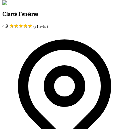
Clarté Fenêtres
★
★
★
★
★
4.9
(
31
avis )