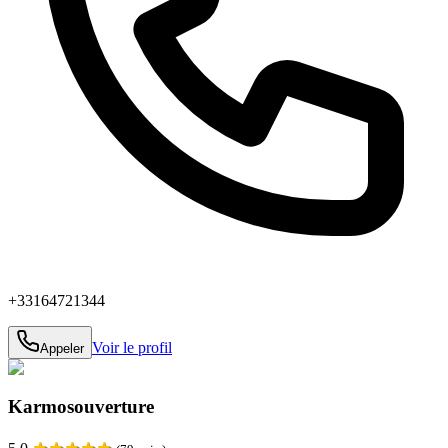
+33164721344
Voir le profil
Appeler
Karmosouverture
★
★
★
★
★