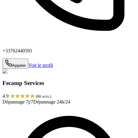
+33762440591
Voir le profil
Appeler
Fecamp Services
★
★
★
★
★
4.9
(
66
avis )
Dépannage 7j/7
Dépannage 24h/24