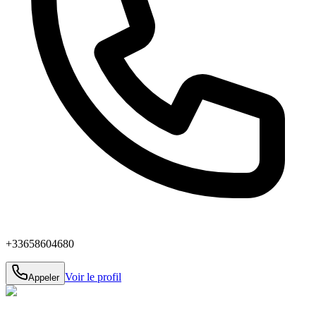
+33658604680
Voir le profil
Appeler