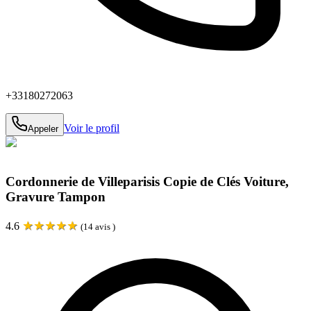
+33180272063
Voir le profil
Appeler
Cordonnerie de Villeparisis Copie de Clés Voiture,
Gravure Tampon
★
★
★
★
★
4.6
(
14
avis )