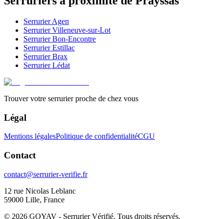
Serruriers à proximité de
Prayssas
Serrurier
Agen
Serrurier
Villeneuve-sur-Lot
Serrurier
Bon-Encontre
Serrurier
Estillac
Serrurier
Brax
Serrurier
Lédat
Trouver votre serrurier proche de chez vous
Légal
Mentions légales
Politique de confidentialité
CGU
Contact
contact@serrurier-verifie.fr
12 rue Nicolas Leblanc
59000 Lille, France
©
2026
GOYAV - Serrurier Vérifié. Tous droits réservés.