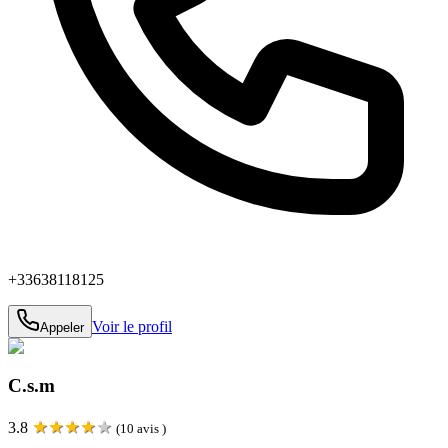
+33638118125
Voir le profil
Appeler
C.s.m
★
★
★
★
★
3.8
(
10
avis )