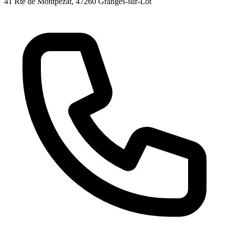
41 Rte de Montpezat
, 47260
Granges-sur-Lot