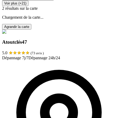
Voir plus (+21)
2
résultats sur la carte
Chargement de la carte...
Agrandir la carte
Atoutclés47
★
★
★
★
★
5.0
(
73
avis )
Dépannage 7j/7
Dépannage 24h/24