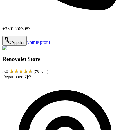
+33615563083
Voir le profil
Appeler
Renovolet Store
★
★
★
★
★
5.0
(
78
avis )
Dépannage 7j/7