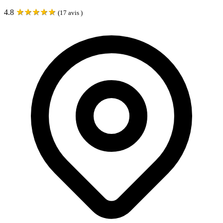
★
★
★
★
★
4.8
(
17
avis )