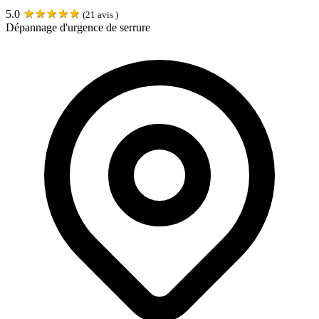
★
★
★
★
★
5.0
(
21
avis )
Dépannage d'urgence de serrure