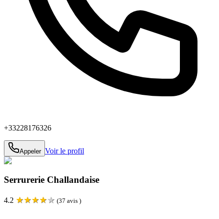
+33228176326
Voir le profil
Appeler
Serrurerie Challandaise
★
★
★
★
★
4.2
(
37
avis )