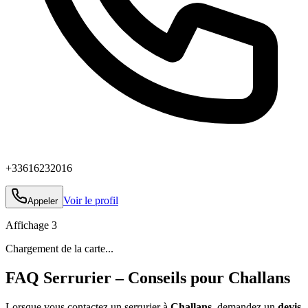
+33616232016
Voir le profil
Appeler
Affichage
3
Chargement de la carte...
FAQ Serrurier – Conseils pour Challans
Lorsque vous contactez un serrurier à
Challans
, demandez un
devis