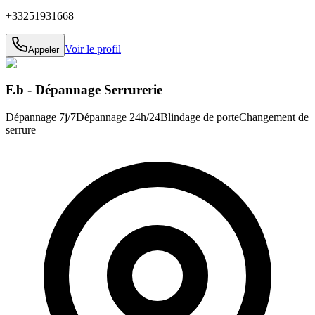
+33251931668
Voir le profil
Appeler
F.b - Dépannage Serrurerie
Dépannage 7j/7
Dépannage 24h/24
Blindage de porte
Changement de
serrure