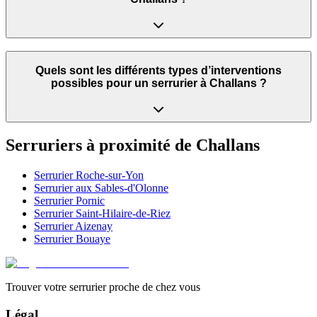
Quels sont les différents types d’interventions
possibles pour un serrurier à Challans ?
Serruriers à proximité de
Challans
Serrurier
Roche-sur-Yon
Serrurier
aux Sables-d'Olonne
Serrurier
Pornic
Serrurier
Saint-Hilaire-de-Riez
Serrurier
Aizenay
Serrurier
Bouaye
Trouver votre serrurier proche de chez vous
Légal