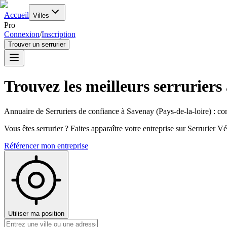
Accueil
Villes
Pro
Connexion
/
Inscription
Trouver un serrurier
Trouvez les meilleurs serruriers
Annuaire de Serruriers de confiance à
Savenay
(
Pays-de-la-loire
) : co
Vous êtes serrurier ? Faites apparaître votre entreprise sur Serrurier Vér
Référencer mon entreprise
Utiliser ma position