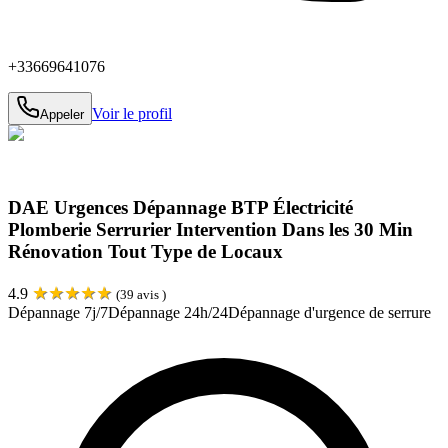
+33669641076
Voir le profil
Appeler
DAE Urgences Dépannage BTP Électricité
Plomberie Serrurier Intervention Dans les 30 Min
Rénovation Tout Type de Locaux
★
★
★
★
★
4.9
(
39
avis )
Dépannage 7j/7
Dépannage 24h/24
Dépannage d'urgence de serrure