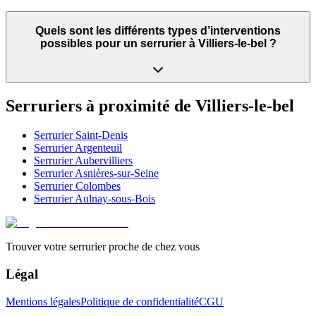
Quels sont les différents types d’interventions
possibles pour un serrurier à Villiers-le-bel ?
Serruriers à proximité de
Villiers-le-bel
Serrurier
Saint-Denis
Serrurier
Argenteuil
Serrurier
Aubervilliers
Serrurier
Asnières-sur-Seine
Serrurier
Colombes
Serrurier
Aulnay-sous-Bois
Trouver votre serrurier proche de chez vous
Légal
Mentions légales
Politique de confidentialité
CGU