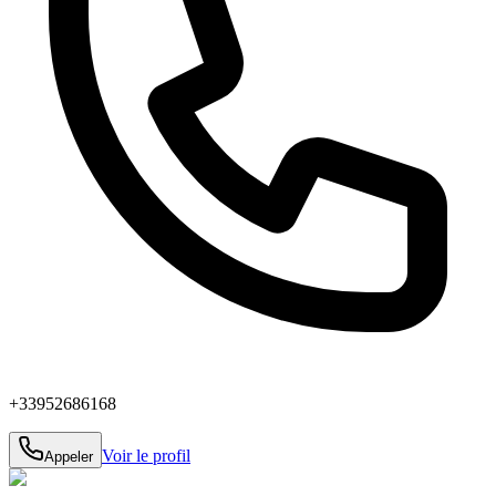
+33952686168
Voir le profil
Appeler