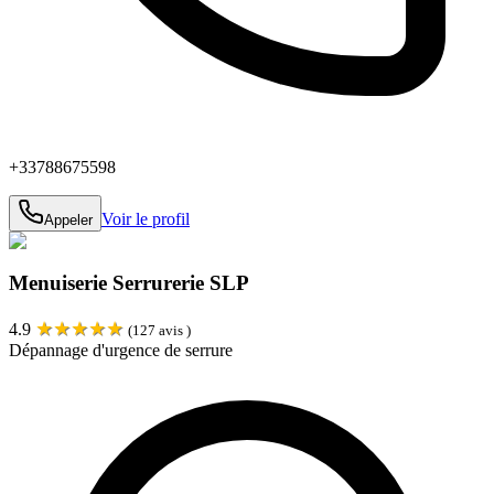
+33788675598
Voir le profil
Appeler
Menuiserie Serrurerie SLP
★
★
★
★
★
4.9
(
127
avis )
Dépannage d'urgence de serrure