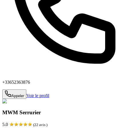
+33652363876
Voir le profil
Appeler
MWM Serrurier
★
★
★
★
★
5.0
(
22
avis )