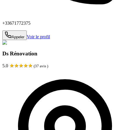
+33671772375
Voir le profil
Appeler
Ds Rénovation
★
★
★
★
★
5.0
(
37
avis )