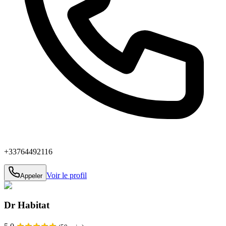
+33764492116
Voir le profil
Appeler
Dr Habitat
★
★
★
★
★