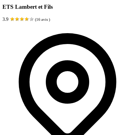
ETS Lambert et Fils
★
★
★
★
★
3.9
(
16
avis )