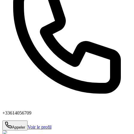
+33614056709
Voir le profil
Appeler