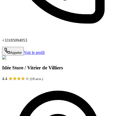
+33185094953
Voir le profil
Appeler
Idée Store / Vitrier de Villiers
★
★
★
★
★
4.4
(
19
avis )