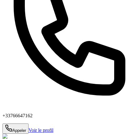
+33766647162
Voir le profil
Appeler