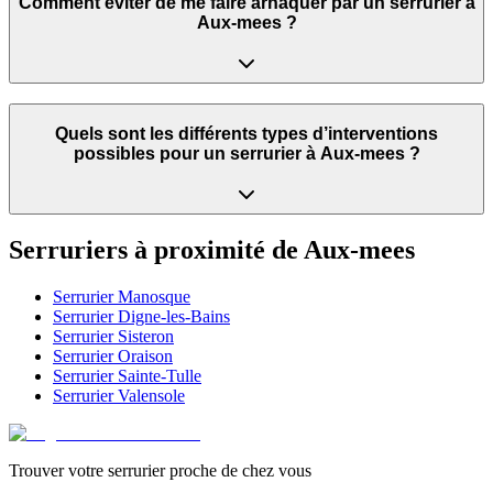
Comment éviter de me faire arnaquer par un serrurier à
Aux-mees ?
Quels sont les différents types d’interventions
possibles pour un serrurier à Aux-mees ?
Serruriers à proximité de
Aux-mees
Serrurier
Manosque
Serrurier
Digne-les-Bains
Serrurier
Sisteron
Serrurier
Oraison
Serrurier
Sainte-Tulle
Serrurier
Valensole
Trouver votre serrurier proche de chez vous