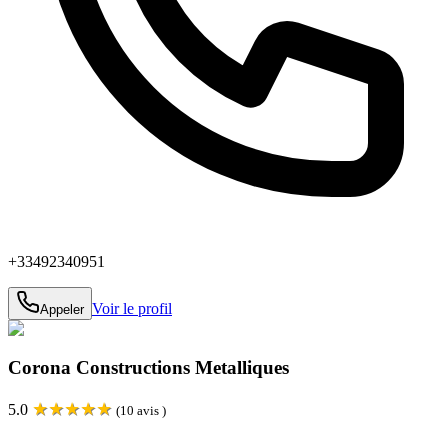
+33492340951
Voir le profil
Appeler
Corona Constructions Metalliques
★
★
★
★
★
5.0
(
10
avis )