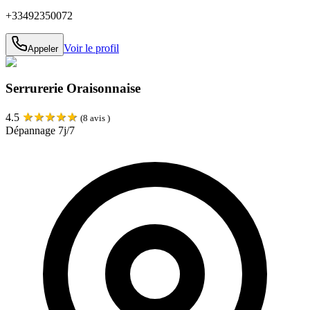
+33492350072
Voir le profil
Appeler
Serrurerie Oraisonnaise
★
★
★
★
★
4.5
(
8
avis )
Dépannage 7j/7