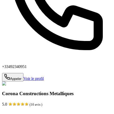
+33492340951
Voir le profil
Appeler
Corona Constructions Metalliques
★
★
★
★
★
5.0
(
10
avis )