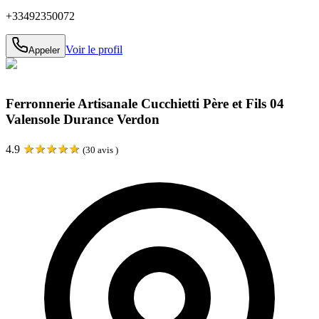
+33492350072
Voir le profil
Appeler
Ferronnerie Artisanale Cucchietti Père et Fils 04
Valensole Durance Verdon
★
★
★
★
★
4.9
(
30
avis )