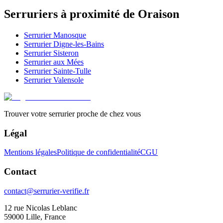
Serruriers à proximité de
Oraison
Serrurier
Manosque
Serrurier
Digne-les-Bains
Serrurier
Sisteron
Serrurier
aux Mées
Serrurier
Sainte-Tulle
Serrurier
Valensole
Trouver votre serrurier proche de chez vous
Légal
Mentions légales
Politique de confidentialité
CGU
Contact
contact@serrurier-verifie.fr
12 rue Nicolas Leblanc
59000 Lille, France