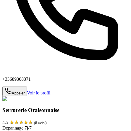
+33689308371
Voir le profil
Appeler
Serrurerie Oraisonnaise
★
★
★
★
★
4.5
(
8
avis )
Dépannage 7j/7