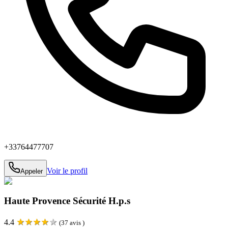
+33764477707
Voir le profil
Appeler
Haute Provence Sécurité H.p.s
★
★
★
★
★
4.4
(
37
avis )