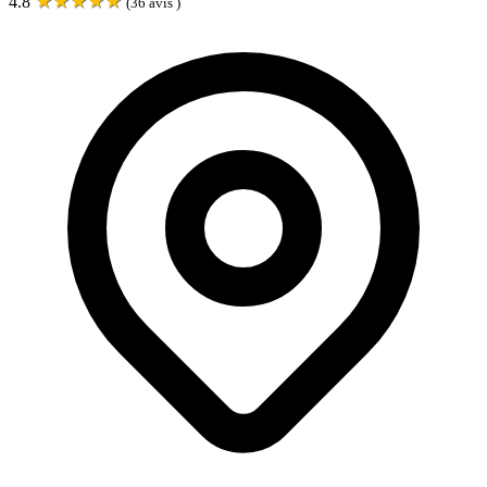
★
★
★
★
★
4.8
(
36
avis )