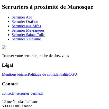
Serruriers à proximité de
Manosque
Serrurier
Apt
Serrurier
Oraison
Serrurier
aux Mées
Serrurier
Meyrargues
Serrurier
Sainte-Tulle
Serrurier
Villelaure
Trouver votre serrurier proche de chez vous
Légal
Mentions légales
Politique de confidentialité
CGU
Contact
contact@serrurier-verifie.fr
12 rue Nicolas Leblanc
59000 Lille, France