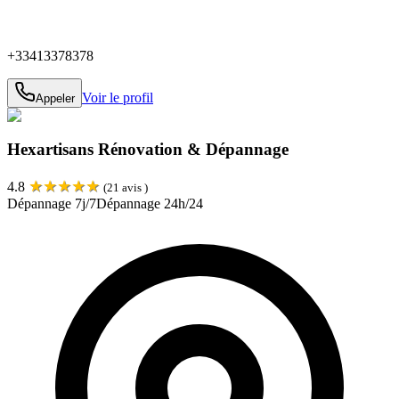
+33413378378
Voir le profil
Appeler
Hexartisans Rénovation & Dépannage
★
★
★
★
★
4.8
(
21
avis )
Dépannage 7j/7
Dépannage 24h/24